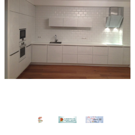
Лот №1
Лот №3
О предприятии
История предприятия
Предприятие сегодня
Общественная
деятельность
Директива №1
Отзывы
Профилактика коррупции