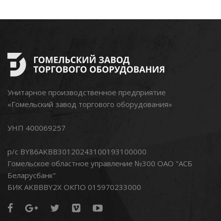
Сертификаты
Административные
процедуры
Контакты
Унитарное производственное предприятие
«Гомельский завод торгового оборудования»
УНП 400069257
р/с BY86AKBB30120243100193100000
Гомельское областное управление №300 ОАО "АСБ
Беларусбанк"
БИК AKBBBY2X ОКПО 015970233000